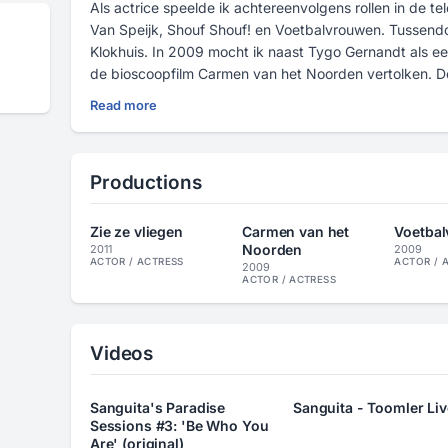
Als actrice speelde ik achtereenvolgens rollen in de tel
Van Speijk, Shouf Shouf! en Voetbalvrouwen. Tussendoor
Klokhuis. In 2009 mocht ik naast Tygo Gernandt als ee
de bioscoopfilm Carmen van het Noorden vertolken. D
beste muziek, waaraan ik ook heb bijgedragen als zan
Read more
Als zangeres werkte ik samen met o.a. Appa, Jiggy Djé
Philly & Perquisite). Met Perquisite toerde ik geruime t
en brachten we de single Set Me Free uit. Zelf heb ik
Productions
deed ik in 2012 mee aan reizend festival de Popronde.
Tussendoor heb ik vaak presentatie klussen mogen do
heb ik een intensieve workshop presenteren gevolgd bi
Zie ze vliegen
Carmen van het
Voetbal
Noorden
door Roeland Kooijmans.
2011
2009
ACTOR / ACTRESS
ACTOR / 
2009
Door mijn voltooide HBO studie International Commun
ACTOR / ACTRESS
in Engels.
Videos
Sanguita's Paradise
Sanguita - Toomler Liv
Sessions #3: 'Be Who You
Are' (original)