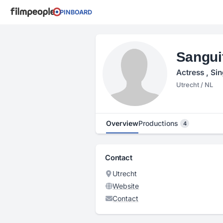
PINBOARD
Sangui
Actress , Sin
Utrecht / NL
Overview
Productions
4
Contact
Utrecht
Website
Contact