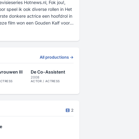
evisieseries Hotnews.nl, Fok jou!,
 speel ik ook diverse rollen in Het
rste donkere actrice een hoofdrol in
eze film won een Gouden Kalf voor
geres en songwriter.
, Negativ en Perquisite (van Pete
ijd mee als frontvrouw van zijn band
 ook nog een eigen bandje gehad en
All productions →
en voor met name live events. Ook
j Post Castelijn Casting, gegeven
vrouwen III
De Co-Assistent
2008
ACTRESS
ACTOR / ACTRESS
ication Management ben ik vloeiend
2
e