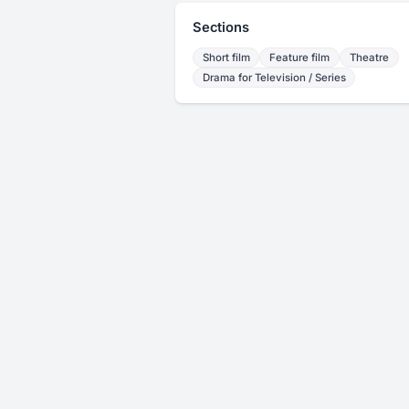
Sections
Short film
Feature film
Theatre
Drama for Television / Series