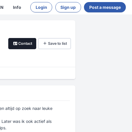
EN
Info
Login
Sign up
Post a message
Contact
Save to list
en altijd op zoek naar leuke
Later was ik ook actief als
ips.